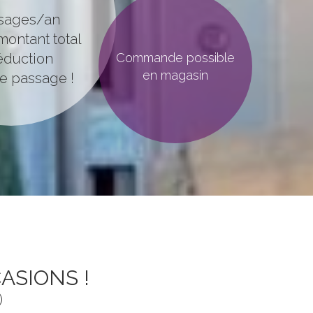
sages/an
ontant total
éduction
Commande possible
en magasin
e passage !
ASIONS !
)