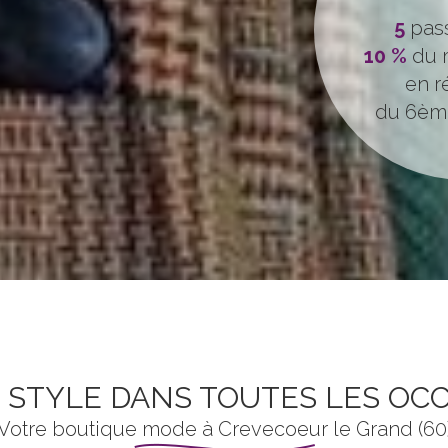
5
pas
10 %
du m
en r
du 6èm
 STYLE DANS TOUTES LES OCC
Votre boutique mode à Crevecoeur le Grand (60