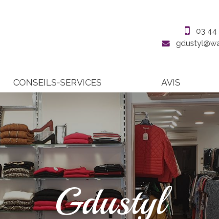
03 44
gdustyl@wa
CONSEILS-SERVICES
AVIS
Gdustyl