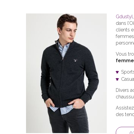
Gdustyl
dans l’O
clients 
femmes,
personna
Vous tr
femme
Sport
Casua
Divers a
chaussur
Assistez
des tend
0