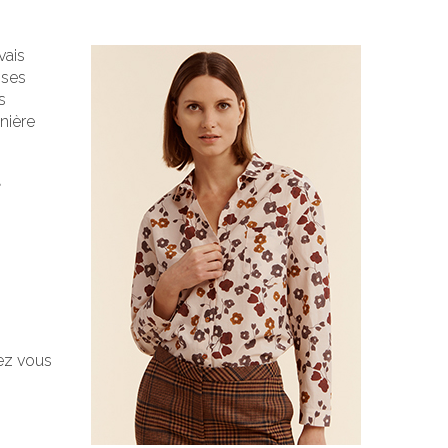
vais
 ses
s
nière
t
rez vous